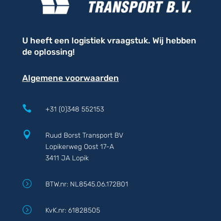
U heeft een logistiek vraagstuk. Wij hebben
de oplossing!
Algemene voorwaarden

+31 (0)348 552153

Ruud Borst Transport BV
Lopikerweg Oost 17-A
3411 JA Lopik
=
BTW.nr: NL8545.06.172B01
=
KvK.nr: 61828505