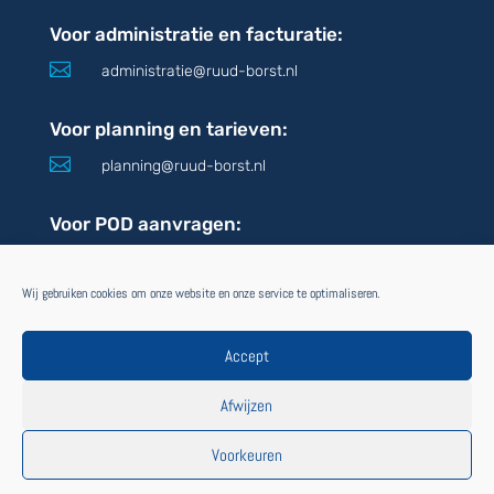
Voor administratie en facturatie:

administratie@ruud-borst.nl
Voor planning en tarieven:

planning@ruud-borst.nl
Voor POD aanvragen:

pod@ruud-borst.nl
Wij gebruiken cookies om onze website en onze service te optimaliseren.
VOLG ONS
OOK VIA:
Accept
Afwijzen
Voorkeuren