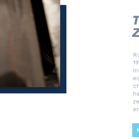
Z
Ru
19
in
e
c
he
ze
en