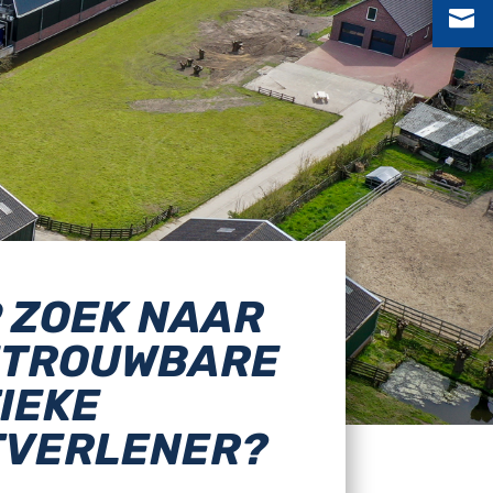

 ZOEK NAAR
ETROUWBARE
IEKE
TVERLENER?