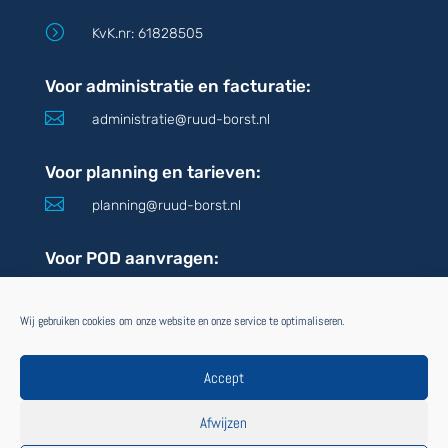
=
KvK.nr: 61828505
Voor administratie en facturatie:

administratie@ruud-borst.nl
Voor planning en tarieven:

planning@ruud-borst.nl
Voor POD aanvragen:

pod@ruud-borst.nl
Wij gebruiken cookies om onze website en onze service te optimaliseren.
VOLG ONS
OOK VIA:
Accept
Afwijzen