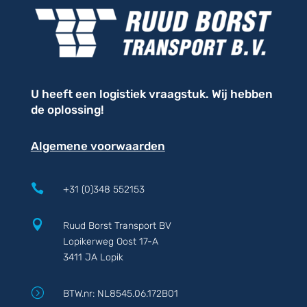
U heeft een logistiek vraagstuk. Wij hebben
de oplossing!
Algemene voorwaarden

+31 (0)348 552153

Ruud Borst Transport BV
Lopikerweg Oost 17-A
3411 JA Lopik
=
BTW.nr: NL8545.06.172B01