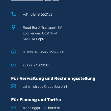

+31 (0)348 552153

Ruud Borst Transport BV
Lopikerweg Oost 17-A
3411 JA Lopik
=
BTW.nr: NL8545.06.172B01
=
KvK.nr: 61828505
Für Verwaltung und Rechnungsstellung:

administratie@ruud-borst.nl
Für Planung und Tarife:

planning@ruud-borst.nl