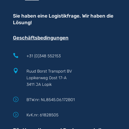
Sie haben eine Logistikfrage. Wir haben die
Lösung!
Geschäftsbedingungen

+31 (0)348 552153

Ruud Borst Transport BV
Lopikerweg Oost 17-A
3411 JA Lopik
=
BTW.nr: NL8545.06.172B01
=
KvK.nr: 61828505