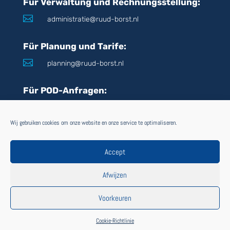
Für Verwaltung und Rechnungsstellung:

administratie@ruud-borst.nl
Für Planung und Tarife:

planning@ruud-borst.nl
Für POD-Anfragen:

pod@ruud-borst.nl
Wij gebruiken cookies om onze website en onze service te optimaliseren.
FOLGE UNS
AUCH VIA:
Accept
Afwijzen
Voorkeuren
Cookie-Richtlinie
Mehrsprachiges WordPress
mit WPML